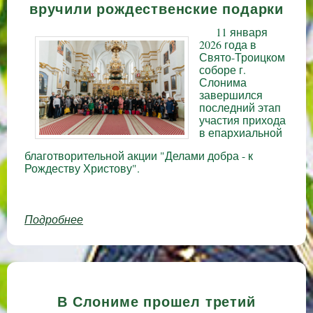
вручили рождественские подарки
11 января
2026 года в
Свято-Троицком
соборе г.
Слонима
завершился
последний этап
участия прихода
в епархиальной
благотворительной акции "Делами добра - к
Рождеству Христову".
Подробнее
о "Делами добра - к Рождеству Христову":
в слонимском соборе вручили
рождественские подарки
В Слониме прошел третий