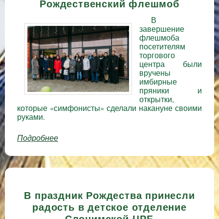
Рождественский флешмоб
В
завершение
флешмоба
посетителям
торгового
центра были
вручены
имбирные
пряники и
открытки,
которые «симфонисты» сделали накануне своими
руками.
Подробнее
о В Слониме прошел третий
Рождественский флешмоб
В праздник Рождества принесли
радость в детское отделение