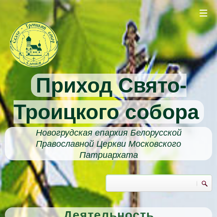
Перейти к основному содержанию
Приход Свято-
Троицкого собора
Новогрудская епархия Белорусской
Православной Церкви Московского
Патриархата
Поиск
Форма поиска
Деятельность