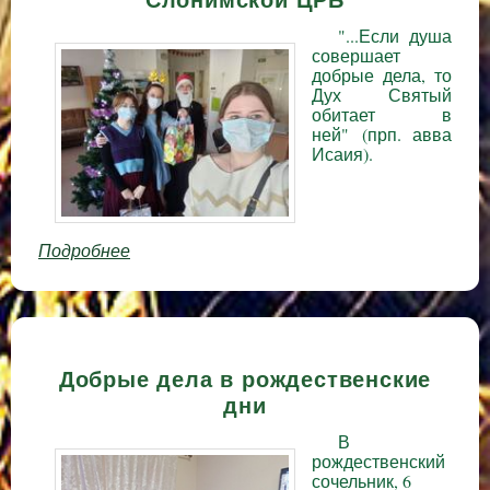
Слонимской ЦРБ
"...Если душа
совершает
добрые дела, то
Дух Святый
обитает в
ней" (прп. авва
Исаия).
Подробнее
о В праздник Рождества принесли
радость в детское отделение
Слонимской ЦРБ
Добрые дела в рождественские
дни
В
рождественский
сочельник, 6